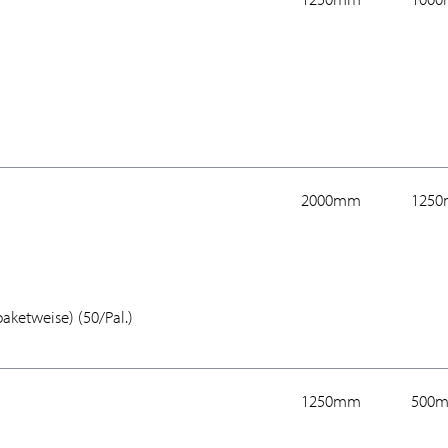
2000mm
125
ketweise) (50/Pal.)
1250mm
500