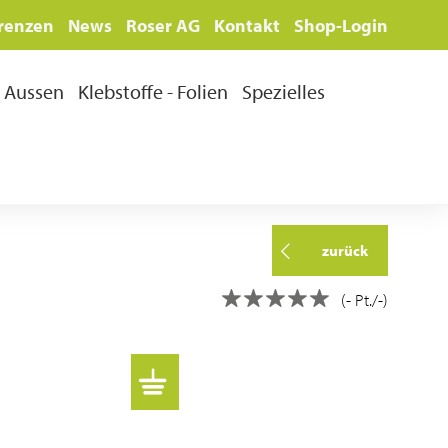
renzen
News
Roser AG
Kontakt
Shop-Login
Aussen
Klebstoffe - Folien
Spezielles
zurück
(- Pt./-)