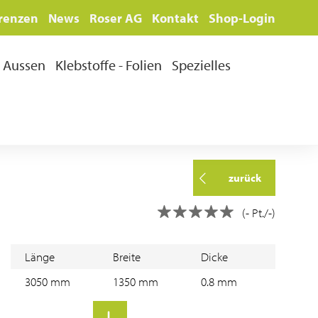
renzen
News
Roser AG
Kontakt
Shop-Login
Aussen
Klebstoffe - Folien
Spezielles
zurück
(- Pt./-)
Länge
Breite
Dicke
3050 mm
1350 mm
0.8 mm