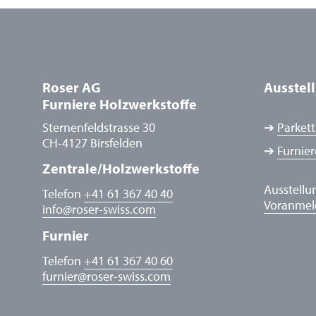
Roser AG
Ausstel
Furniere Holzwerkstoffe
Sternenfeldstrasse 30
➔
Parkett
CH-4127 Birsfelden
➔
Furnier
Zentrale/Holzwerkstoffe
Ausstellu
Telefon
+41 61 367 40 40
Voranme
info
@
roser-swiss.com
Furnier
Telefon
+41 61 367 40 60
furnier
@
roser-swiss.com