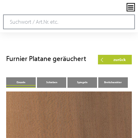
Furnier Platane geräuchert
zurück
Einzeln
Schieben
Spiegeln
Brett­charakter