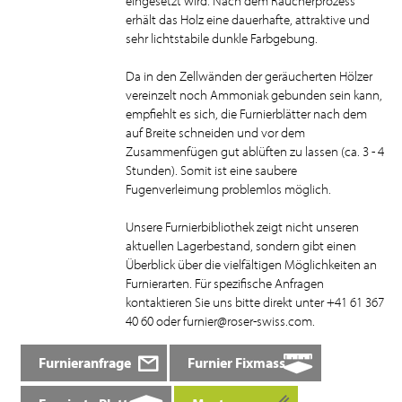
eingesetzt wird. Nach dem Räucherprozess
erhält das Holz eine dauerhafte, attraktive und
sehr lichtstabile dunkle Farbgebung.
Da in den Zellwänden der geräucherten Hölzer
vereinzelt noch Ammoniak gebunden sein kann,
empfiehlt es sich, die Furnierblätter nach dem
auf Breite schneiden und vor dem
Zusammenfügen gut ablüften zu lassen (ca. 3 - 4
Stunden). Somit ist eine saubere
Fugenverleimung problemlos möglich.
Unsere Furnierbibliothek zeigt nicht unseren
aktuellen Lagerbestand, sondern gibt einen
Überblick über die vielfältigen Möglichkeiten an
Furnierarten. Für spezifische Anfragen
kontaktieren Sie uns bitte direkt unter +41 61 367
40 60 oder furnier@roser-swiss.com.
Furnieranfrage
Furnier Fixmass