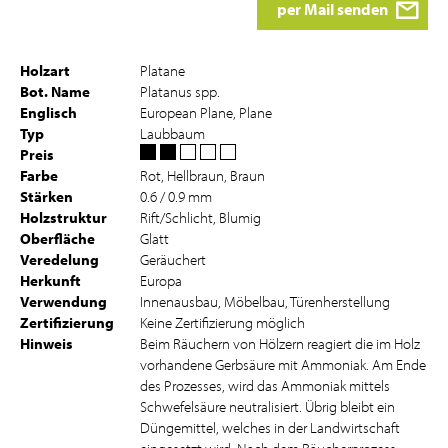
per Mail senden
Holzart
Platane
Bot. Name
Platanus spp.
Englisch
European Plane, Plane
Typ
Laubbaum
Preis
Farbe
Rot, Hellbraun, Braun
Stärken
0.6 / 0.9 mm
Holzstruktur
Rift/Schlicht, Blumig
Oberfläche
Glatt
Veredelung
Geräuchert
Herkunft
Europa
Verwendung
Innenausbau, Möbelbau, Türenherstellung
Zertifizierung
Keine Zertifizierung möglich
Hinweis
Beim Räuchern von Hölzern reagiert die im Holz
vorhandene Gerbsäure mit Ammoniak. Am Ende
des Prozesses, wird das Ammoniak mittels
Schwefelsäure neutralisiert. Übrig bleibt ein
Düngemittel, welches in der Landwirtschaft