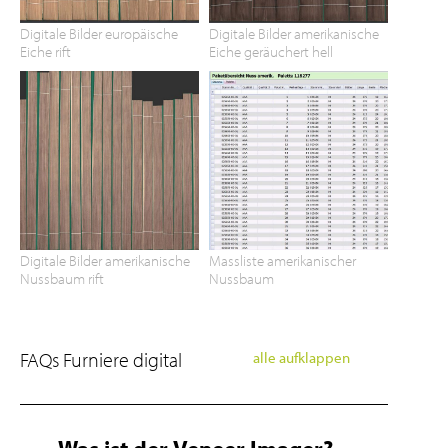
Digitale Bilder europäische
Digitale Bilder amerikanische
Eiche rift
Eiche geräuchert hell
Digitale Bilder amerikanische
Massliste amerikanischer
Nussbaum rift
Nussbaum
FAQs Furniere digital
alle aufklappen