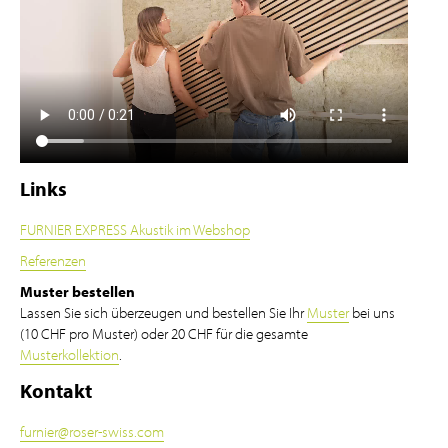
Links
FURNIER EXPRESS Akustik im Webshop
Referenzen
Muster bestellen
Lassen Sie sich überzeugen und bestellen Sie Ihr
Muster
bei uns
(10 CHF pro Muster) oder 20 CHF für die gesamte
Musterkollektion
.
Kontakt
furnier
@
roser-swiss.com