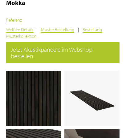
Mokka
Referenz
Weitere Details
|
Muster Bestellung
|
Bestellung
Musterkollektion
Jetzt Akustikpaneele im Webshop
bestellen