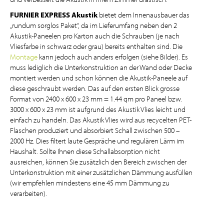
FURNIER EXPRESS Akustik
bietet dem Innenausbauer das
„rundum sorglos Paket“, da im Lieferumfang neben den 2
Akustik-Paneelen pro Karton auch die Schrauben (je nach
Vliesfarbe in schwarz oder grau) bereits enthalten sind. Die
Montage
kann jedoch auch anders erfolgen (siehe Bilder). Es
muss lediglich die Unterkonstruktion an der Wand oder Decke
montiert werden und schon können die Akustik-Paneele auf
diese geschraubt werden. Das auf den ersten Blick grosse
Format von 2400 x 600 x 23 mm = 1.44 qm pro Paneel bzw.
3000 x 600 x 23 mm ist aufgrund des Akustik Vlies leicht und
einfach zu handeln. Das Akustik Vlies wird aus recycelten PET-
Flaschen produziert und absorbiert Schall zwischen 500 –
2000 Hz. Dies filtert laute Gespräche und regulären Lärm im
Haushalt. Sollte Ihnen diese Schallabsorption nicht
ausreichen, können Sie zusätzlich den Bereich zwischen der
Unterkonstruktion mit einer zusätzlichen Dämmung ausfüllen
(wir empfehlen mindestens eine 45 mm Dämmung zu
verarbeiten).