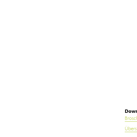
Down
Brosc
Übers