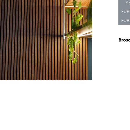
Ak
FUR
FUR
Brosc