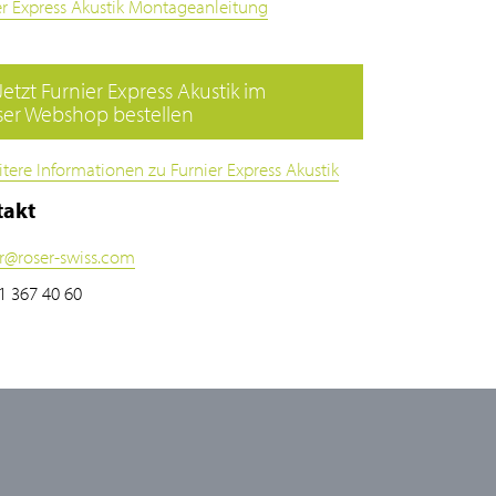
er Express Akustik Montageanleitung
etzt Furnier Express Akustik im
ser Webshop bestellen
tere Informationen zu Furnier Express Akustik
takt
r
@
roser-swiss.com
1 367 40 60