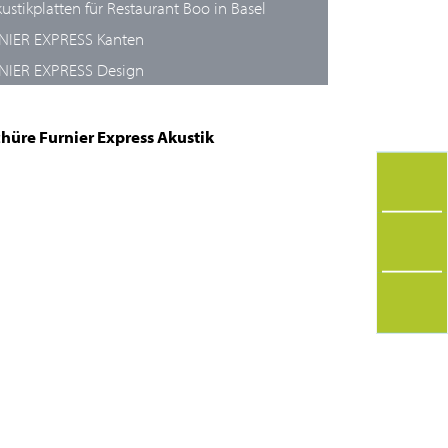
ustikplatten für Restaurant Boo in Basel
NIER EXPRESS Kanten
NIER EXPRESS Design
hüre Furnier Express Akustik