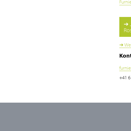
Furni
➔ J
Ro
➔ Wei
Kon
furnie
+41 6