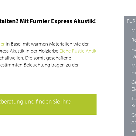
alten? Mit Furnier Express Akustik!
FUR
Mu
Re
er
in Basel mit warmen Materialien wie der
Fu
press Akustik in der Holzfarbe
Eiche Rustic Antik
D
hallwellen. Die somit geschaffene
gestimmten Beleuchtung tragen zu der
Mo
F
Ge
Ei
To
ktberatung und finden Sie Ihre
Ru
Gr
An
At