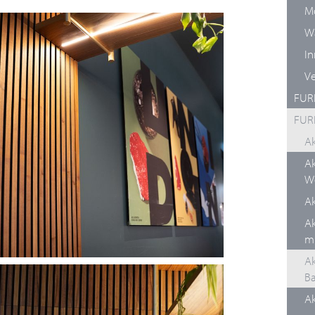
Mö
Wa
In
Ve
FURN
FUR
Ak
Ak
W
Ak
Ak
mi
Ak
Ba
Ak