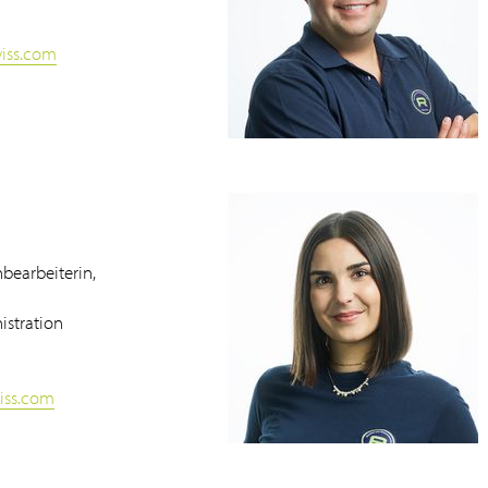
wiss.com
bearbeiterin,
stration
wiss.com