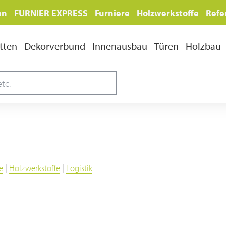
en
FURNIER EXPRESS
Furniere
Holzwerkstoffe
Refe
tten
Dekorverbund
Innenausbau
Türen
Holzbau
e
|
Holzwerkstoffe
|
Logistik