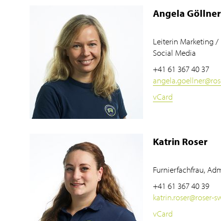
Angela Göllner
Leiterin Marketing 
Social Media
+41 61 367 40 37
angela.goellner
@
ro
vCard
Katrin Roser
Furnierfachfrau, Adm
+41 61 367 40 39
katrin.roser
@
roser-s
vCard