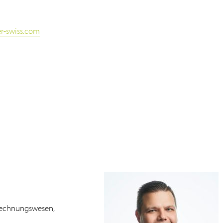
er-swiss.com
 Rechnungswesen,