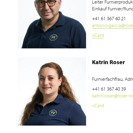
Leiter Furnierproduk
Einkauf Furnier/Run
+41 61 367 40 21
antonio.garcia
@
ros
vCard
Katrin Roser
Furnierfachfrau, Adm
+41 61 367 40 39
katrin.roser
@
roser-s
vCard