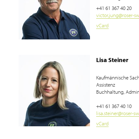
+41 61 367 40 20
victor.jung
@
roser-s
vCard
Lisa Steiner
Kaufmännische Sach
Assistenz
Buchhaltung, Admini
+41 61 367 40 10
lisa.steiner
@
roser-s
vCard