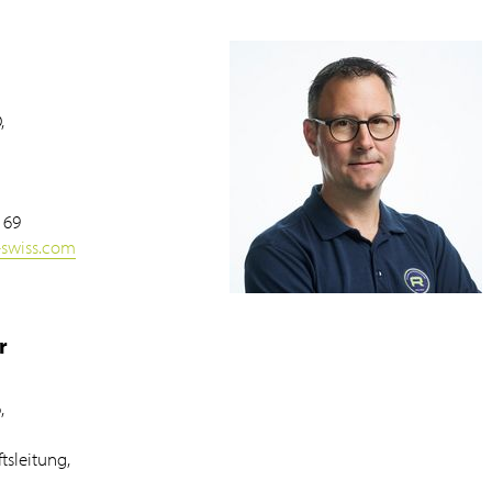
,
 69
-swiss.com
r
,
tsleitung,