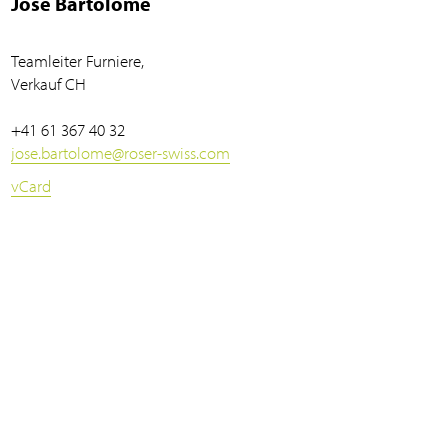
José Bartolomé
Teamleiter Furniere,
Verkauf CH
+41 61 367 40 32
jose.bartolome
@
roser-swiss.com
vCard