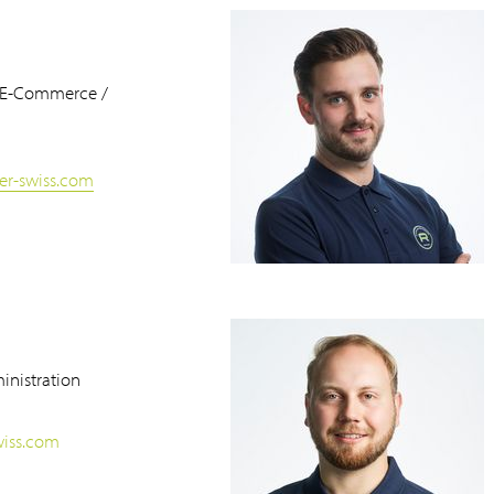
/ E-Commerce /
ser-swiss.com
inistration
wiss.com