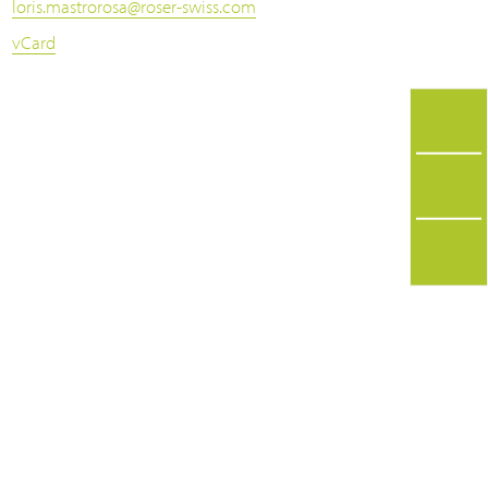
loris.mastrorosa
@
roser-swiss.com
vCard