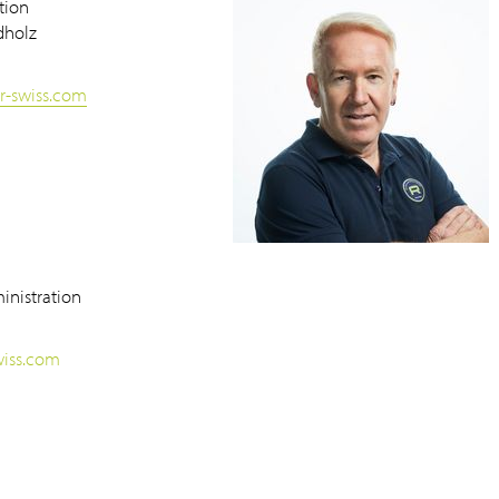
tion
dholz
er-swiss.com
inistration
wiss.com