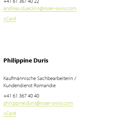
+41 61 367 40 22
andreas.stuecklin
@
roser-swiss.com
vCard
Philippine Duris
Kaufmännische Sachbearbeiterin /
Kundendienst Romandie
+41 61 367 40 40
philippine.duris
@
roser-swiss.com
vCard