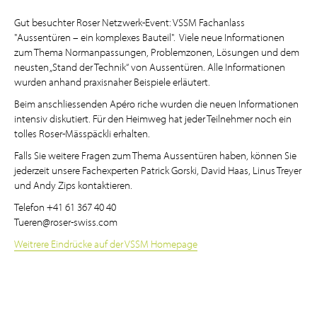
Gut besuchter Roser Netzwerk-Event: VSSM Fachanlass
"Aussentüren – ein komplexes Bauteil". Viele neue Informationen
zum Thema Normanpassungen, Problemzonen, Lösungen und dem
neusten „Stand der Technik“ von Aussentüren. Alle Informationen
wurden anhand praxisnaher Beispiele erläutert.
Beim anschliessenden Apéro riche wurden die neuen Informationen
intensiv diskutiert. Für den Heimweg hat jeder Teilnehmer noch ein
tolles Roser-Mässpäckli erhalten.
Falls Sie weitere Fragen zum Thema Aussentüren haben, können Sie
jederzeit unsere Fachexperten Patrick Gorski, David Haas, Linus Treyer
und Andy Zips kontaktieren.
Telefon
+41 61 367 40 40
Tueren@roser-swiss.com
Weitrere Eindrücke auf der VSSM Homepage