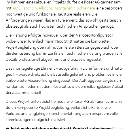
Im Rahmen eines aktuellen Projekts durfte die Roser AG gemeinsam
mit
AMS Patoncini Allround-Montagen + Schreinerei
eine besonders
hochwertige und funktionale Haustüre realisieren. Die
Anforderungen waren klar: ein Türelement, das sowohl gestalterisch
überzeugt als auch höchsten technischen Ansprüchen genügt.
Die Planung erfolgte individuell über den Variotec-Konfigurator,
wobei unser Türenfachmann Nico Strittmatter die komplette
Projektbegleitung übernahm. Vom ersten Beratungsgespräch über
die Bemusterung bis hin zur finalen technischen Klärung wurden alle
Details professionell abgestimmt und präzise umgesetzt.
Das montagefertige Element – ausgeführt in Eiche furniert und natur
geölt – wurde direkt auf die Baustelle geliefert und problemlos in die
vorbereitete Maueröffnung eingebaut. Der Auftraggeber zeigte sich
rundum zufrieden mit dem Resultat sowie dem reibungslosen Ablauf
der Zusammenarbeit.
Dieses Projekt unterstreicht erneut, wie Roser AG als Türenfachmann
durch kompetente Projektbegleitung, verlässliche Partner wie
Variotec und langjährige Branchenerfahrung auch anspruchsvolle
Türenlösungen erfolgreich realisiert.
➔
Jetzt mehr erfahren oder direkt Kontakt aufnehmen:
Nico