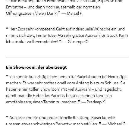
❝ Tolle Beratung durch Herrn Waber mit viel Geduld, Expertise und
Empathie – und dann noch ausserhalb der normalen
Öffnungszeiten. Vielen Dank! ❞ — Marcel P.
❝ Herr Zips sehr kompetent! Geht auf individuelle Wünsche ein und
nimmt sich Zeit. Firma Roser AG sehr grosse Auswahl on Stock. Kann
ich absolut weiterempfehlen! ❞ — Giuseppe C.
Ein Showroom, der überzeugt
❝ Ich konnte kurzfristig einen Termin für Parkettböden bei Herrn Zips
machen. Es war sehr professionell vom Anfang bis zum Schluss. Sie
haben einen tollen Showroom mit viel Auswahl – und Tageslicht,
damit man die Farbe des Parketts besser erkennen kann. Ich
empfehle sehr, einen Termin zu machen. ❞ — Pradeep K.
❝ Ausgezeichnete und professionelle Beratung! Roser konnte
unseren etwas schwierigen Parkettwunsch erfüllen. ❞ — Michael G.