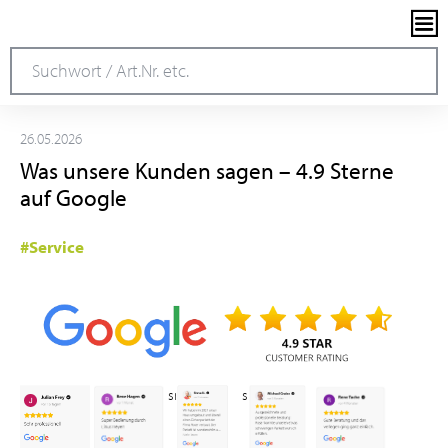
26.05.2026
Was unsere Kunden sagen – 4.9 Sterne
auf Google
#Service
small
small
small
small
small