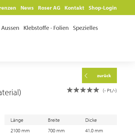
renzen
News
Roser AG
Kontakt
Shop-Login
Aussen
Klebstoffe - Folien
Spezielles
zurück
erial)
(- Pt./-)
Länge
Breite
Dicke
2100 mm
700 mm
41.0 mm