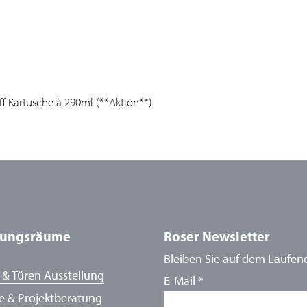
f Kartusche à 290ml (**Aktion**)
lungsräume
Roser Newsletter
Bleiben Sie auf dem Laufen
 & Türen Ausstellung
E-Mail
*
e & Projektberatung