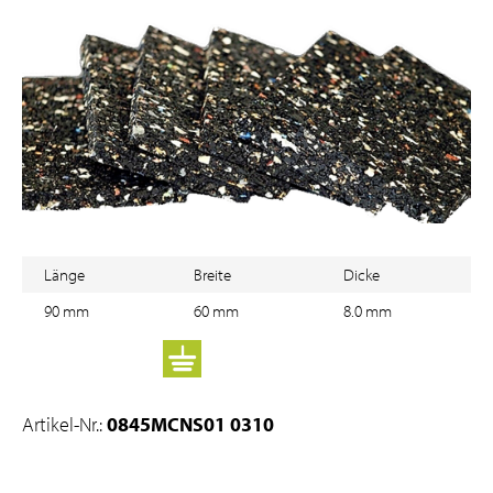
Länge
Breite
Dicke
90 mm
60 mm
8.0 mm
Artikel-Nr.:
0845MCNS01 0310