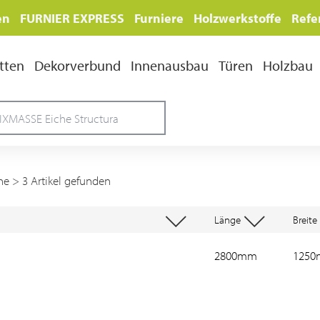
en
FURNIER EXPRESS
Furniere
Holzwerkstoffe
Refe
tten
Dekorverbund
Innenausbau
Türen
Holzbau
he
> 3 Artikel gefunden
Länge
Breite
2800mm
125