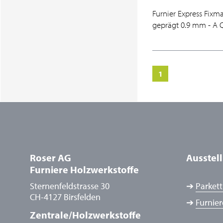
Furnier Express Fixm
geprägt 0.9 mm - A 
1
Roser AG
Ausstel
Furniere Holzwerkstoffe
Sternenfeldstrasse 30
➔
Parkett
CH-4127 Birsfelden
➔
Furnier
Zentrale/Holzwerkstoffe