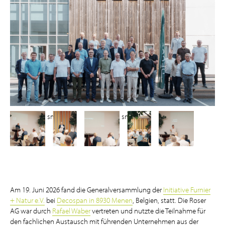
small
small
small
small
small
Am 19. Juni 2026 fand die Generalversammlung der
Initiative Furnier
+ Natur e.V.
bei
Decospan in 8930 Menen
, Belgien, statt. Die Roser
AG war durch
Rafael Waber
vertreten und nutzte die Teilnahme für
den fachlichen Austausch mit führenden Unternehmen aus der