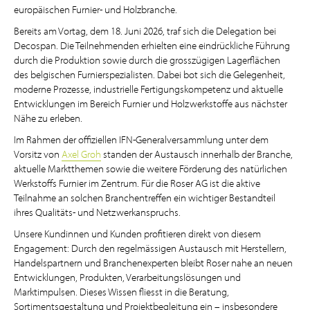
europäischen Furnier- und Holzbranche.
Bereits am Vortag, dem 18. Juni 2026, traf sich die Delegation bei
Decospan. Die Teilnehmenden erhielten eine eindrückliche Führung
durch die Produktion sowie durch die grosszügigen Lagerflächen
des belgischen Furnierspezialisten. Dabei bot sich die Gelegenheit,
moderne Prozesse, industrielle Fertigungskompetenz und aktuelle
Entwicklungen im Bereich Furnier und Holzwerkstoffe aus nächster
Nähe zu erleben.
Im Rahmen der offiziellen IFN-Generalversammlung unter dem
Vorsitz von
Axel Groh
standen der Austausch innerhalb der Branche,
aktuelle Marktthemen sowie die weitere Förderung des natürlichen
Werkstoffs Furnier im Zentrum. Für die Roser AG ist die aktive
Teilnahme an solchen Branchentreffen ein wichtiger Bestandteil
ihres Qualitäts- und Netzwerkanspruchs.
Unsere Kundinnen und Kunden profitieren direkt von diesem
Engagement: Durch den regelmässigen Austausch mit Herstellern,
Handelspartnern und Branchenexperten bleibt Roser nahe an neuen
Entwicklungen, Produkten, Verarbeitungslösungen und
Marktimpulsen. Dieses Wissen fliesst in die Beratung,
Sortimentsgestaltung und Projektbegleitung ein – insbesondere