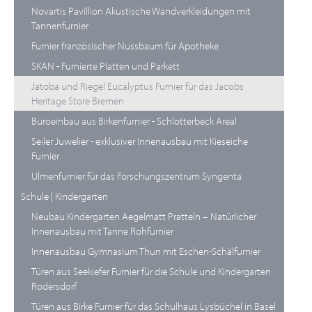
Novartis Pavillion Akustische Wandverkleidungen mit
Tannenfurnier
Furnier französischer Nussbaum für Apotheke
SKAN - Furnierte Platten und Parkett
Jatoba und Riegel Eucalyptus Furnier für das Jacobs
Heritage Store Bremen
Büroeinbau aus Birkenfurnier - Schlotterbeck Areal
Seiler Juwelier - exklusiver Innenausbau mit Kieseiche
Furnier
Ulmenfurnier für das Forschungszentrum Syngenta
Schule | Kindergarten
Neubau Kindergarten Aegelmatt Pratteln – Natürlicher
Innenausbau mit Tanne Rohfurnier
Innenausbau Gymnasium Thun mit Eschen-Schälfurnier
Türen aus Seekiefer Furnier für die Schule und Kindergarten
Rodersdorf
Türen aus Birke Furnier für das Schulhaus Lysbüchel in Basel