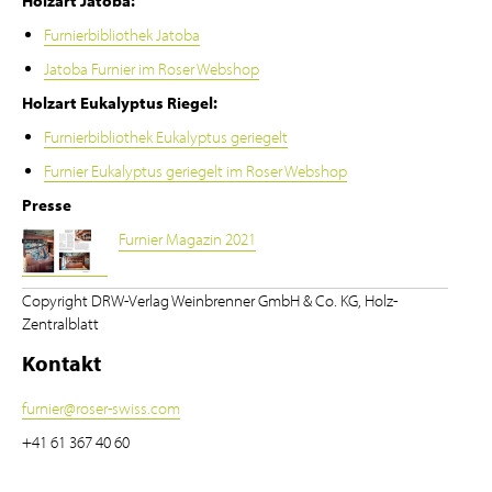
Holzart Jatoba:
Furnierbibliothek Jatoba
Jatoba Furnier im Roser Webshop
Holzart Eukalyptus Riegel:
Furnierbibliothek Eukalyptus geriegelt
Furnier Eukalyptus geriegelt im Roser Webshop
Presse
Furnier Magazin 2021
Copyright DRW-Verlag Weinbrenner GmbH & Co. KG, Holz-
Zentralblatt
Kontakt
furnier
@
roser-swiss.com
+41 61 367 40 60