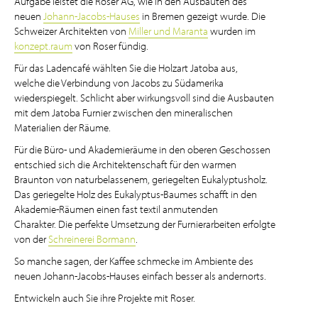
Aufgabe leistet die Roser AG, wie in den Ausbauten des
neuen
Johann-Jacobs-Hauses
in Bremen gezeigt wurde. Die
Schweizer Architekten von
Miller und Maranta
wurden im
konzept.raum
von Roser fündig.
Für das Ladencafé wählten Sie die Holzart Jatoba aus,
welche die Verbindung von Jacobs zu Südamerika
wiederspiegelt. Schlicht aber wirkungsvoll sind die Ausbauten
mit dem Jatoba Furnier zwischen den mineralischen
Materialien der Räume.
Für die Büro- und Akademieräume in den oberen Geschossen
entschied sich die Architektenschaft für den warmen
Braunton von naturbelassenem, geriegelten Eukalyptusholz.
Das geriegelte Holz des Eukalyptus-Baumes schafft in den
Akademie-Räumen einen fast textil anmutenden
Charakter. Die perfekte Umsetzung der Furnierarbeiten erfolgte
von der
Schreinerei Bormann
.
So manche sagen, der Kaffee schmecke im Ambiente des
neuen Johann-Jacobs-Hauses einfach besser als andernorts.
Entwickeln auch Sie ihre Projekte mit Roser.