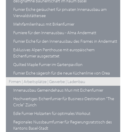
designaffine Bauherrschaft im Raum Basel
Furnier Eiche geräuchert für privaten Innenausbau am
Vierwaldstättersee
Mehrfamilienhaus mit Birkenfurnier
Furniere für den Innenausbau - Alma Andermatt
Furnier Eiche für den Innenausbau des Frames in Andermatt
Exklusives Alpen Penthouse mit europäischem
Eichenfurnier ausgestattet
Quilted Maple Furnier im Gartenpavillon
Furnier Eiche sägeroh für die neue Küchenlinie von Orea
Firmen | Arbeitsplätze | Gewerbe | Ladenbau
Innenausbau Gemeindehaus Muri mit Eichenfurnier
Hochwertiges Eichenfurnier für Business-Destination "The
Circle" Zürich
Edle Furnier Holzarten für optimales Workout
Regionales Nussbaumfurnier für Regierungsratstisch des
Kantons Basel-Stadt